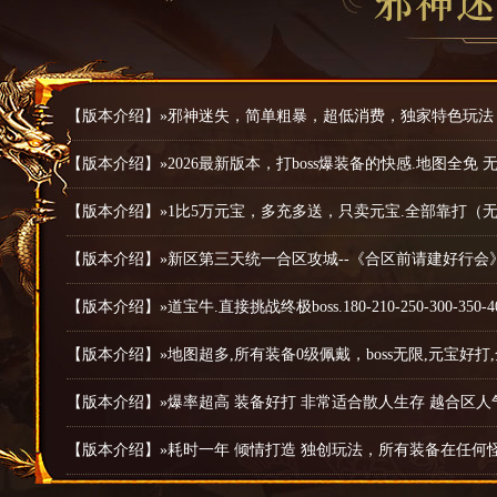
【版本介绍】»邪神迷失，简单粗暴，超低消费，独家特色玩法
【版本介绍】»2026最新版本，打boss爆装备的快感.地图全免
【版本介绍】»1比5万元宝，多充多送，只卖元宝.全部靠打（
【版本介绍】»新区第三天统一合区攻城--《合区前请建好行会》
【版本介绍】»道宝牛.直接挑战终极boss.180-210-250-300-350-40
【版本介绍】»地图超多,所有装备0级佩戴，boss无限,元宝好打
【版本介绍】»爆率超高 装备好打 非常适合散人生存 越合区人
【版本介绍】»耗时一年 倾情打造 独创玩法，所有装备在任何